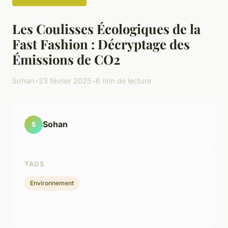
Les Coulisses Écologiques de la
Fast Fashion : Décryptage des
Émissions de CO2
Sohan
•
23 février 2025
•
6 min de lecture
Sohan
S
TAGS
Environnement