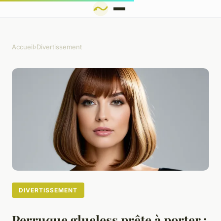
Accueil
›
Divertissement
DIVERTISSEMENT
Perruque glueless prête à porter :