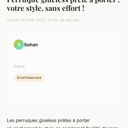
votre style, sans effort !
Sohan
•
31 mai 2025
•
3 min de lecture
Sohan
S
TAGS
Divertissement
Les perruques glueless prêtes à porter