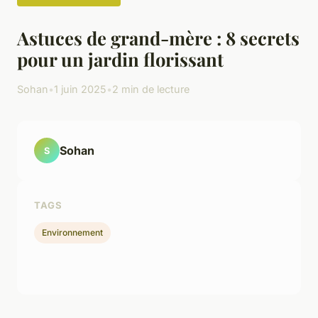
Astuces de grand-mère : 8 secrets
pour un jardin florissant
Sohan
•
1 juin 2025
•
2 min de lecture
Sohan
S
TAGS
Environnement